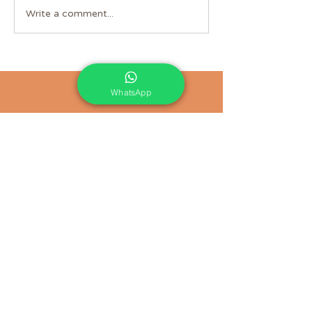
כשזהות פוגשת משמעות
Write a comment...
WhatsApp
צרו איתי קשר
טלפון:
054-4424104
אימייל:
shpringer@gmail.com
בואו לקבוצה