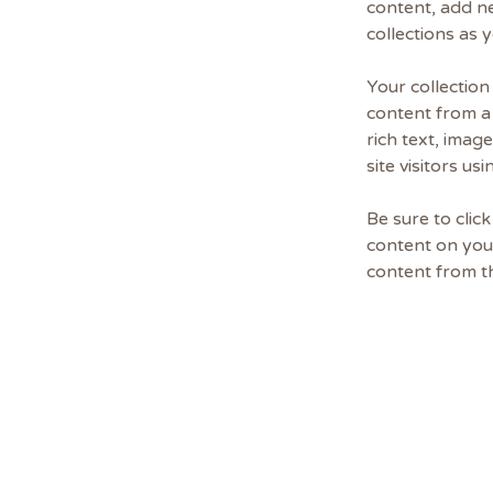
content, add n
collections as 
Your collection
content from a 
rich text, imag
site visitors u
Be sure to clic
content on your
content from the