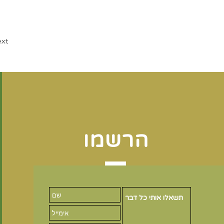
xt
הרשמו