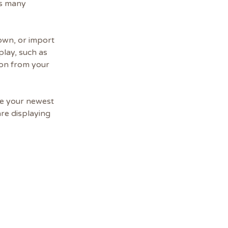
as many 
own, or import 
play, such as 
ion from your 
see your newest 
are displaying 