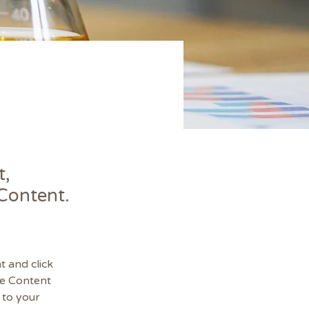
t,
 Content.
t and click 
he Content 
to your 