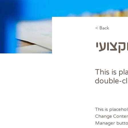
< Back
מקצועי
This is p
double-cl
This is placeho
Change Content
Manager button