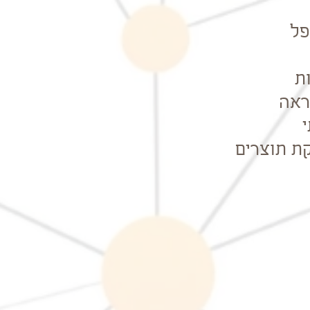
פל
ת
ראה
קת תוצרים