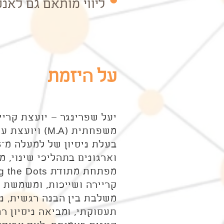
ליווי מותאם גם לאנש
על היזמת
יעל שפרינגר – יועצת קריי
משפחתית (M.A) ויועצת עסקית במעו"ף לעסקים.
וארגונים בתהליכי שינוי, מ
קריירה ושייכות, ומשמשת בסיס למ
משלבת בין הבנה רגשית, נר
תעסוקתי, ומביאה ניסיון רח