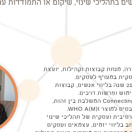
ים בתהליכי שינוי, שיקום או התמודדות עם
רה, מנחת קבוצות וקהילות, יועצת
בעלת ניסיון של למעלה מ־25 שנה בליווי אנשים, קבוצות
ימוש ופרשות דרכים.
מפתחת מתודת Connecting the Dots המשלבת בין זהות,
וצר WHO A(M)I.
טיבית ועסקית של תהליכי שינוי
ב בליווי יזמים, עצמאים ועסקים